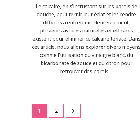
Le calcaire, en s’incrustant sur les parois de
douche, peut ternir leur éclat et les rendre
difficiles à entretenir. Heureusement,
plusieurs astuces naturelles et efficaces
existent pour éliminer ce calcaire tenace. Dan
cet article, nous allons explorer divers moyen
comme l’utilisation du vinaigre blanc, du
bicarbonate de soude et du citron pour
retrouver des parois …
Pagination
Page
Page
1
2
des
publications