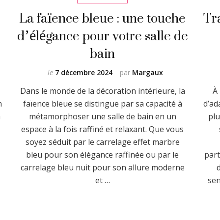
La faïence bleue : une touche
Tr
d’élégance pour votre salle de
bain
le
7 décembre 2024
par
Margaux
Dans le monde de la décoration intérieure, la
À 
n
faïence bleue se distingue par sa capacité à
d’ad
à
métamorphoser une salle de bain en un
plu
espace à la fois raffiné et relaxant. Que vous
e
soyez séduit par le carrelage effet marbre
bleu pour son élégance raffinée ou par le
part
carrelage bleu nuit pour son allure moderne
et …
sen