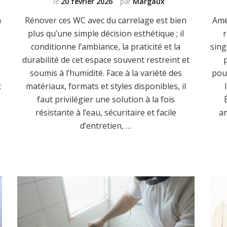
le
20 février 2026
par
Margaux
a
Rénover ces WC avec du carrelage est bien
Amé
e
plus qu’une simple décision esthétique ; il
r
conditionne l’ambiance, la praticité et la
sing
durabilité de cet espace souvent restreint et
soumis à l’humidité. Face à la variété des
pou
t
matériaux, formats et styles disponibles, il
faut privilégier une solution à la fois
résistante à l’eau, sécuritaire et facile
a
d’entretien, …